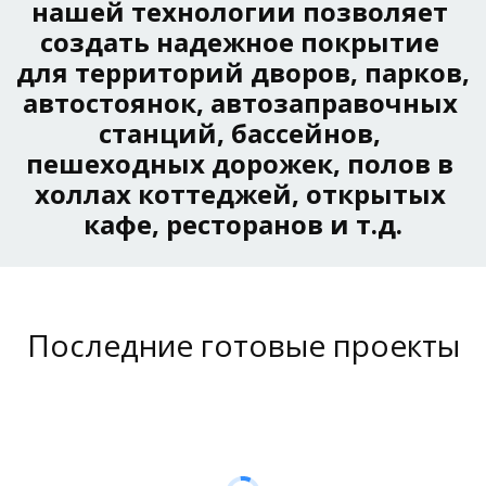
нашей технологии позволяет 
создать надежное покрытие 
для территорий дворов, парков, 
автостоянок, автозаправочных 
станций, бассейнов, 
пешеходных дорожек, полов в 
холлах коттеджей, открытых 
Декоративный
кафе, ресторанов и т.д.
пресс-бетон
В БРЕСТЕ И
ОБЛАСТИ
Последние готовые проекты
Звоните +375(29)224-99-
09